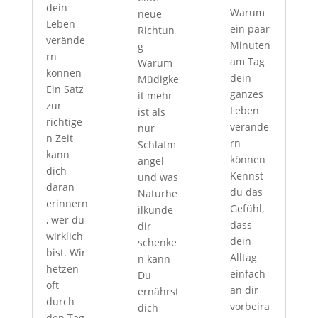
dein
Warum
neue
Leben
ein paar
Richtun
verände
Minuten
g
rn
am Tag
Warum
können
dein
Müdigke
Ein Satz
ganzes
it mehr
zur
Leben
ist als
richtige
verände
nur
n Zeit
rn
Schlafm
kann
können
angel
dich
Kennst
und was
daran
du das
Naturhe
erinnern
Gefühl,
ilkunde
, wer du
dass
dir
wirklich
dein
schenke
bist. Wir
Alltag
n kann
hetzen
einfach
Du
oft
an dir
ernährst
durch
vorbeira
dich
den Tag,