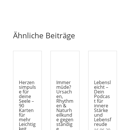
Ähnliche Beiträge
Herzen
Immer
Lebensl
simpuls
müde?
eicht –
e für
Ursach
Dein
deine
en,
Podcas
Seele –
Rhythm
t für
90
en &
innere
Karten
Naturh
Stärke
für
eilkund
und
mehr
e gegen
Lebensf
Leichtig
ständig
reude
keit
e
16.06.20