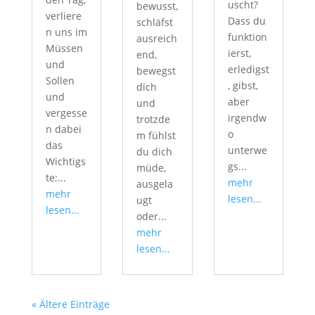
uscht?
bewusst,
verliere
Dass du
schläfst
n uns im
funktion
ausreich
Müssen
ierst,
end,
und
erledigst
bewegst
Sollen
, gibst,
dich
und
aber
und
vergesse
irgendw
trotzde
n dabei
o
m fühlst
das
unterwe
du dich
Wichtigs
gs...
müde,
te:...
mehr
ausgela
mehr
lesen...
ugt
lesen...
oder...
mehr
lesen...
« Ältere Einträge