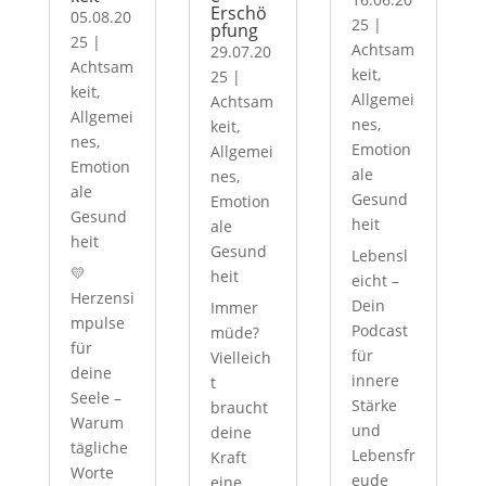
Erschö
05.08.20
25
|
pfung
25
|
Achtsam
29.07.20
Achtsam
keit
,
25
|
keit
,
Allgemei
Achtsam
Allgemei
nes
,
keit
,
nes
,
Emotion
Allgemei
Emotion
ale
nes
,
ale
Gesund
Emotion
Gesund
heit
ale
heit
Gesund
Lebensl
💛
heit
eicht –
Herzensi
Dein
Immer
mpulse
Podcast
müde?
für
für
Vielleich
deine
innere
t
Seele –
Stärke
braucht
Warum
und
deine
tägliche
Lebensfr
Kraft
Worte
eude
eine